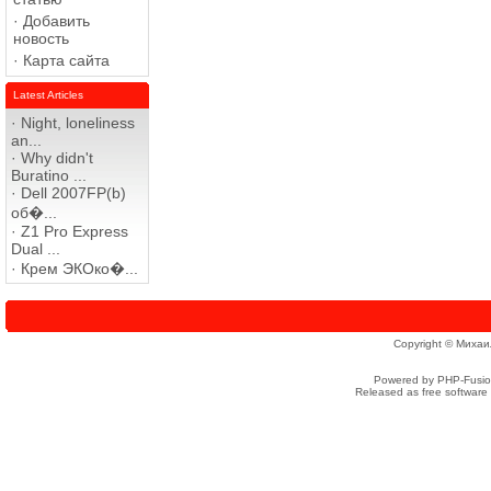
·
Добавить
новость
·
Карта сайта
Latest Articles
·
Night, loneliness
an...
·
Why didn't
Buratino ...
·
Dell 2007FP(b)
об�...
·
Z1 Pro Express
Dual ...
·
Крем ЭКОко�...
Copyright © Михаи
Powered by PHP-Fusion
Released as free software