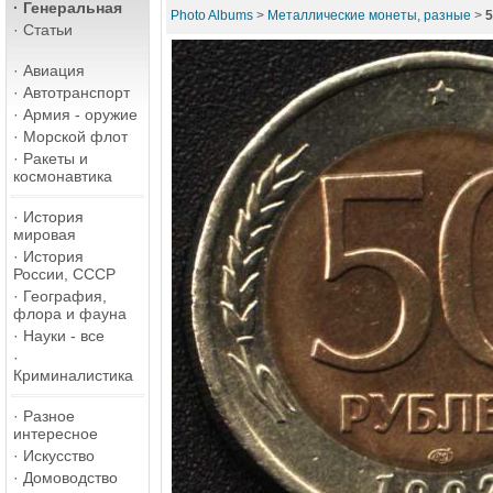
·
Генеральная
Photo Albums
>
Металлические монеты, разные
>
5
·
Статьи
·
Авиация
·
Автотранспорт
·
Армия - оружие
·
Морской флот
·
Ракеты и
космонавтика
·
История
мировая
·
История
России, СССР
·
География,
флора и фауна
·
Науки - все
·
Криминалистика
·
Разное
интересное
·
Искусство
·
Домоводство