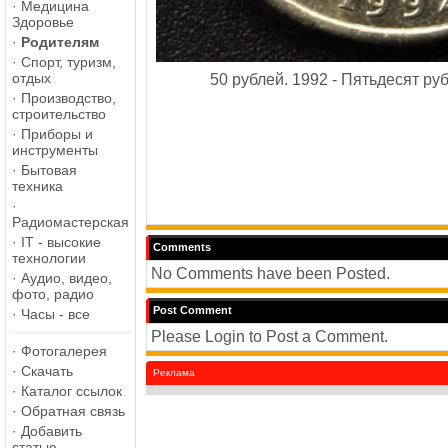
·
Медицина
Здоровье
·
Родителям
·
Спорт, туризм,
отдых
50 рублей. 1992 - Пятьдесят ру
·
Производство,
строительство
·
Приборы и
инструменты
·
Бытовая
техника
·
Радиомастерская
·
IT - высокие
Comments
технологии
No Comments have been Posted.
·
Аудио, видео,
фото, радио
Post Comment
·
Часы - все
Please Login to Post a Comment.
·
Фотогалерея
·
Скачать
Реклама
·
Каталог ссылок
·
Обратная связь
·
Добавить
статью