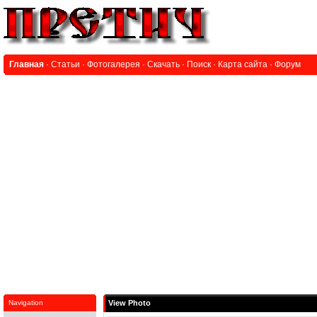
Главная
·
Статьи
·
Фотогалерея
·
Скачать
·
Поиск
·
Карта сайта
·
Форум
Navigation
View Photo