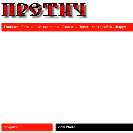
Главная
·
Статьи
·
Фотогалерея
·
Скачать
·
Поиск
·
Карта сайта
·
Форум
Navigation
View Photo