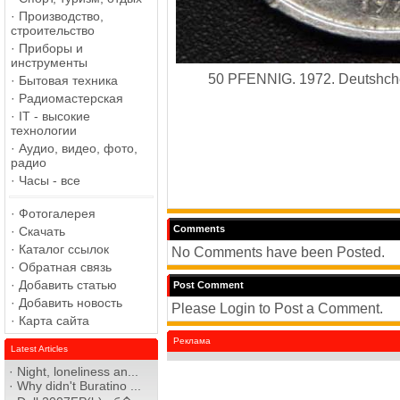
·
Производство,
строительство
·
Приборы и
инструменты
50 PFENNIG. 1972. Deutshche
·
Бытовая техника
·
Радиомастерская
·
IT - высокие
технологии
·
Аудио, видео, фото,
радио
·
Часы - все
·
Фотогалерея
Comments
·
Скачать
·
Каталог ссылок
No Comments have been Posted.
·
Обратная связь
·
Добавить статью
Post Comment
·
Добавить новость
Please Login to Post a Comment.
·
Карта сайта
Реклама
Latest Articles
·
Night, loneliness an...
·
Why didn't Buratino ...