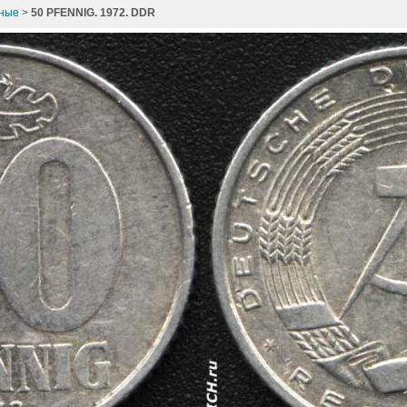
зные
>
50 PFENNIG. 1972. DDR