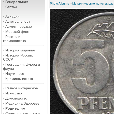
·
Генеральная
Photo Albums
>
Металлические монеты, ра
·
Статьи
·
Авиация
·
Автотранспорт
·
Армия - оружие
·
Морской флот
·
Ракеты и
космонавтика
·
История мировая
·
История России,
СССР
·
География, флора и
фауна
·
Науки - все
·
Криминалистика
·
Разное интересное
·
Искусство
·
Домоводство
·
Медицина Здоровье
·
Родителям
·
Спорт, туризм, отдых