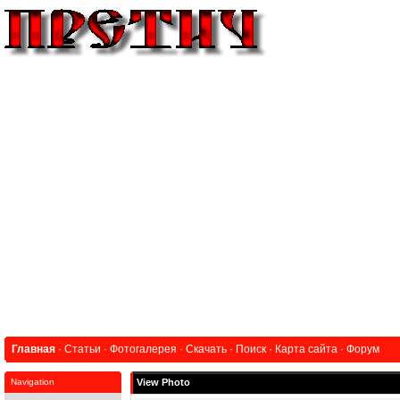
Главная
·
Статьи
·
Фотогалерея
·
Скачать
·
Поиск
·
Карта сайта
·
Форум
Navigation
View Photo