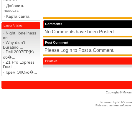
·
Добавить
новость
·
Карта сайта
Comments
Latest Articles
No Comments have been Posted.
·
Night, loneliness
an...
·
Why didn't
Post Comment
Buratino ...
Please Login to Post a Comment.
·
Dell 2007FP(b)
об�...
Реклама
·
Z1 Pro Express
Dual ...
·
Крем ЭКОко�...
Copyright © Михаи
Powered by PHP-Fusion
Released as free software