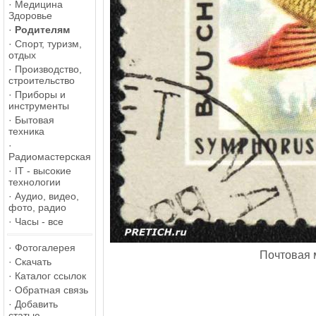
·
Медицина
Здоровье
·
Родителям
·
Спорт, туризм,
отдых
·
Производство,
строительство
·
Приборы и
инструменты
·
Бытовая
техника
·
Радиомастерская
·
IT - высокие
технологии
·
Аудио, видео,
фото, радио
·
Часы - все
·
Фотогалерея
Почтовая м
·
Скачать
·
Каталог ссылок
·
Обратная связь
·
Добавить
статью