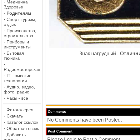
·
Медицина
Здоровье
·
Родителям
·
Спорт, туризм,
отдых
·
Производство,
строительство
·
Приборы и
инструменты
·
Бытовая
Знак нагрудный -
Отличн
техника
·
Радиомастерская
·
IT - высокие
технологии
·
Аудио, видео,
фото, радио
·
Часы - все
·
Фотогалерея
Comments
·
Скачать
No Comments have been Posted.
·
Каталог ссылок
·
Обратная связь
Post Comment
·
Добавить
Please Login to Post a Comment.
статью