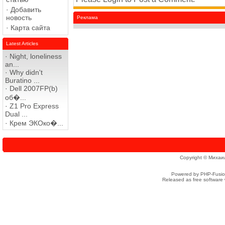
·
Добавить
новость
Реклама
·
Карта сайта
Latest Articles
·
Night, loneliness
an...
·
Why didn't
Buratino ...
·
Dell 2007FP(b)
об�...
·
Z1 Pro Express
Dual ...
·
Крем ЭКОко�...
Copyright © Михаи
Powered by PHP-Fusion
Released as free software