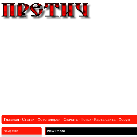
Главная
·
Статьи
·
Фотогалерея
·
Скачать
·
Поиск
·
Карта сайта
·
Форум
Navigation
View Photo