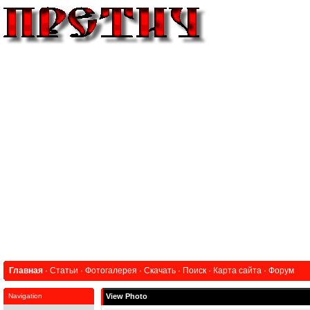
Главная
·
Статьи
·
Фотогалерея
·
Скачать
·
Поиск
·
Карта сайта
·
Форум
Navigation
View Photo