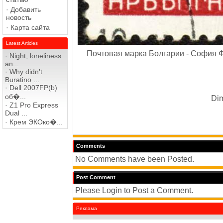
·
Добавить
новость
·
Карта сайта
Latest Articles
Почтовая марка Болгарии - София Ф
·
Night, loneliness
an...
·
Why didn't
Buratino ...
·
Dell 2007FP(b)
об�...
Dim
·
Z1 Pro Express
Dual ...
·
Крем ЭКОко�...
Comments
No Comments have been Posted.
Post Comment
Please Login to Post a Comment.
Реклама