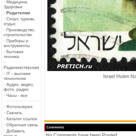
·
Медицина
Здоровье
·
Родителям
·
Спорт, туризм,
отдых
·
Производство,
строительство
·
Приборы и
инструменты
·
Бытовая
техника
·
Радиомастерская
·
IT - высокие
Israel Hulen 
технологии
·
Аудио, видео,
фото, радио
·
Часы - все
·
Фотогалерея
·
Скачать
·
Каталог ссылок
·
Обратная связь
Comments
·
Добавить
No Comments have been Posted.
статью