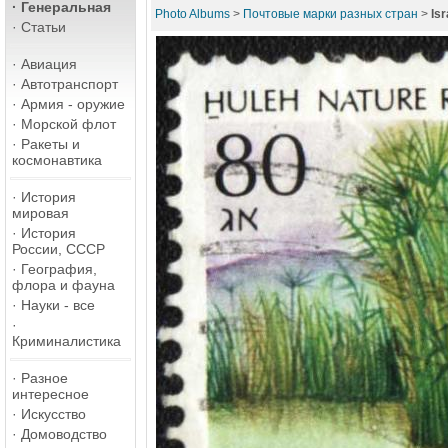
·
Генеральная
Photo Albums
>
Почтовые марки разных стран
>
Is
·
Статьи
·
Авиация
·
Автотранспорт
·
Армия - оружие
·
Морской флот
·
Ракеты и
космонавтика
·
История
мировая
·
История
России, СССР
·
География,
флора и фауна
·
Науки - все
·
Криминалистика
·
Разное
интересное
·
Искусство
·
Домоводство