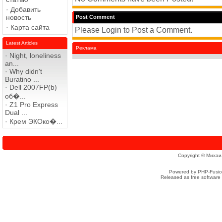
·
Добавить
новость
Post Comment
·
Карта сайта
Please Login to Post a Comment.
Latest Articles
Реклама
·
Night, loneliness
an...
·
Why didn't
Buratino ...
·
Dell 2007FP(b)
об�...
·
Z1 Pro Express
Dual ...
·
Крем ЭКОко�...
Copyright © Михаи
Powered by PHP-Fusion
Released as free software