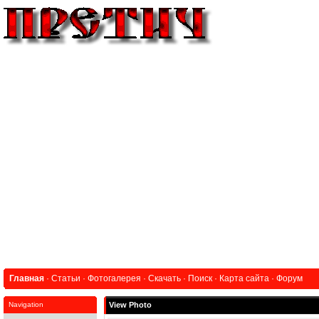
Главная
·
Статьи
·
Фотогалерея
·
Скачать
·
Поиск
·
Карта сайта
·
Форум
Navigation
View Photo