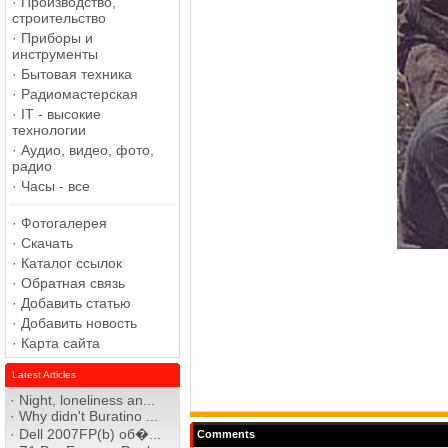
·
Производство,
строительство
·
Приборы и
инструменты
·
Бытовая техника
·
Радиомастерская
·
IT - высокие
технологии
·
Аудио, видео, фото,
радио
·
Часы - все
·
Фотогалерея
·
Скачать
·
Каталог ссылок
·
Обратная связь
·
Добавить статью
·
Добавить новость
·
Карта сайта
Latest Articles
·
Night, loneliness an...
·
Why didn't Buratino ...
·
Dell 2007FP(b) об�...
Comments