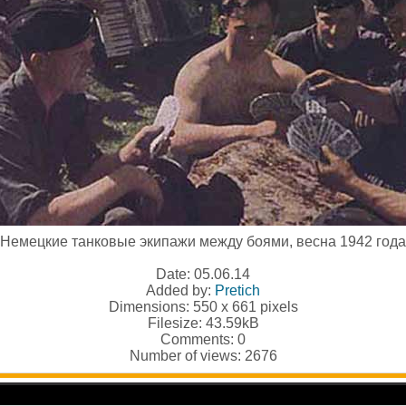
Немецкие танковые экипажи между боями, весна 1942 года
Date: 05.06.14
Added by:
Pretich
Dimensions: 550 x 661 pixels
Filesize: 43.59kB
Comments: 0
Number of views: 2676