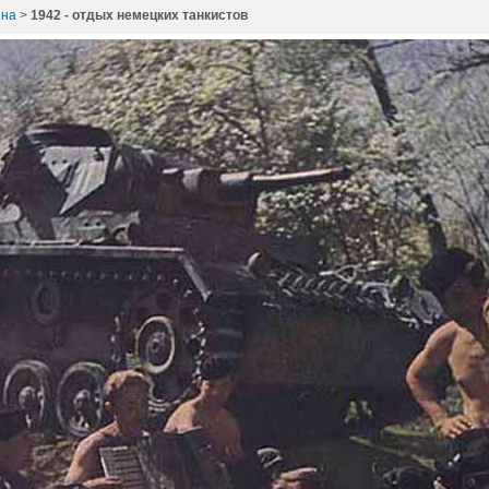
йна
>
1942 - отдых немецких танкистов