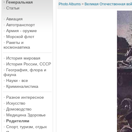
·
Генеральная
Photo Albums
>
Великая Отечественная во
·
Статьи
·
Авиация
·
Автотранспорт
·
Армия - оружие
·
Морской флот
·
Ракеты и
космонавтика
·
История мировая
·
История России, СССР
·
География, флора и
фауна
·
Науки - все
·
Криминалистика
·
Разное интересное
·
Искусство
·
Домоводство
·
Медицина Здоровье
·
Родителям
·
Спорт, туризм, отдых