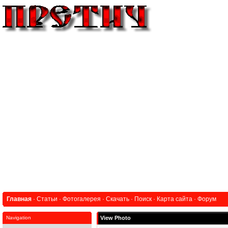
Главная
·
Статьи
·
Фотогалерея
·
Скачать
·
Поиск
·
Карта сайта
·
Форум
Navigation
View Photo