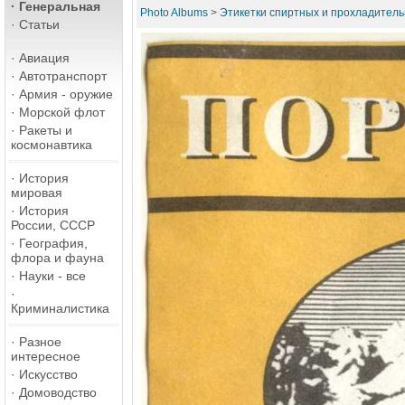
·
Генеральная
Photo Albums
>
Этикетки спиртных и прохладитель
·
Статьи
·
Авиация
·
Автотранспорт
·
Армия - оружие
·
Морской флот
·
Ракеты и
космонавтика
·
История
мировая
·
История
России, СССР
·
География,
флора и фауна
·
Науки - все
·
Криминалистика
·
Разное
интересное
·
Искусство
·
Домоводство