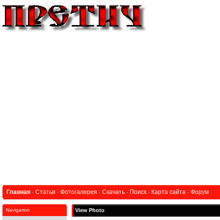
Главная
·
Статьи
·
Фотогалерея
·
Скачать
·
Поиск
·
Карта сайта
·
Форум
Navigation
View Photo