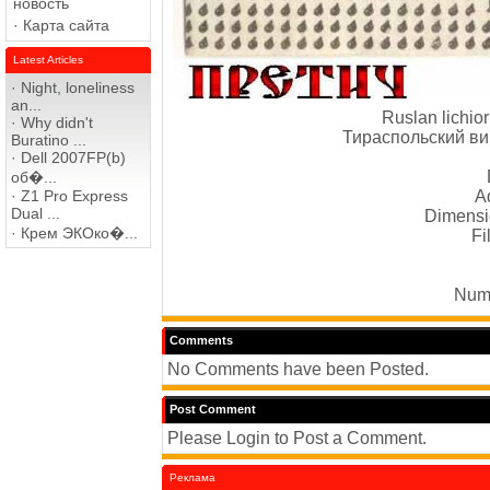
новость
·
Карта сайта
Latest Articles
·
Night, loneliness
an...
Ruslan lichio
·
Why didn't
Тираспольский ви
Buratino ...
·
Dell 2007FP(b)
об�...
·
Z1 Pro Express
A
Dual ...
Dimensio
·
Крем ЭКОко�...
Fi
Numb
Comments
No Comments have been Posted.
Post Comment
Please Login to Post a Comment.
Реклама