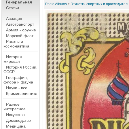
·
Генеральная
Photo Albums
>
Этикетки спиртных и прохладител
·
Статьи
·
Авиация
·
Автотранспорт
·
Армия - оружие
·
Морской флот
·
Ракеты и
космонавтика
·
История
мировая
·
История России,
СССР
·
География,
флора и фауна
·
Науки - все
·
Криминалистика
·
Разное
интересное
·
Искусство
·
Домоводство
·
Медицина