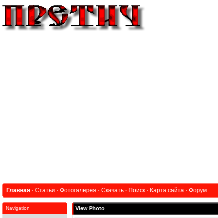
Главная
·
Статьи
·
Фотогалерея
·
Скачать
·
Поиск
·
Карта сайта
·
Форум
Navigation
View Photo