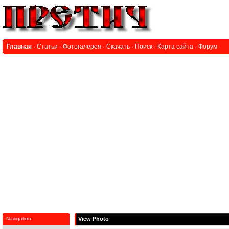
Главная
·
Статьи
·
Фотогалерея
·
Скачать
·
Поиск
·
Карта сайта
·
Форум
Navigation
View Photo