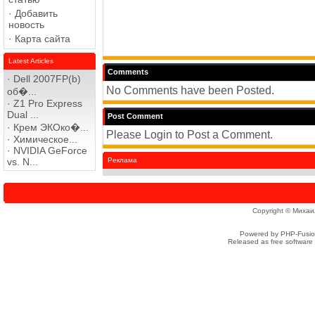
·
Добавить
новость
·
Карта сайта
Latest Articles
Comments
·
Dell 2007FP(b)
No Comments have been Posted.
об�...
·
Z1 Pro Express
Dual ...
Post Comment
·
Крем ЭКОко�...
Please Login to Post a Comment.
·
Химическое...
·
NVIDIA GeForce
vs. N...
Реклама
Copyright © Михаи
Powered by PHP-Fusion
Released as free software