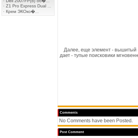
·
Dell 2007FP(b) об�...
·
Z1 Pro Express Dual ...
·
Крем ЭКОко�...
Далее, еще элемент - вышитый с
дает - тупые поисковики мгновенн
Comments
No Comments have been Posted.
Post Comment