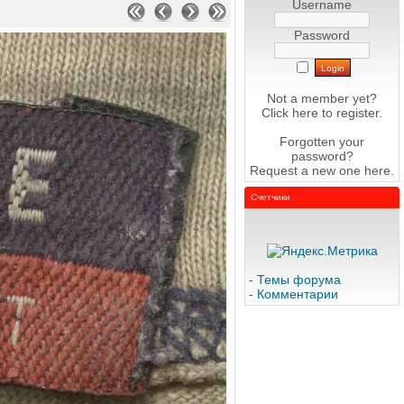
Username
Password
Not a member yet?
Click here
to register.
Forgotten your
password?
Request a new one
here
.
Счетчики
-
Темы форума
-
Комментарии