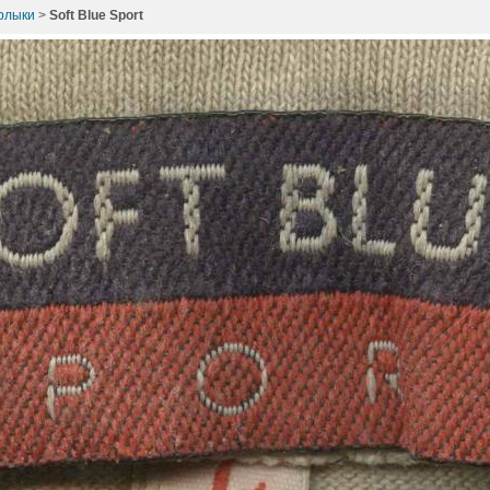
ярлыки
>
Soft Blue Sport