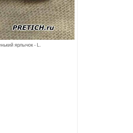
ький ярлычок - L.