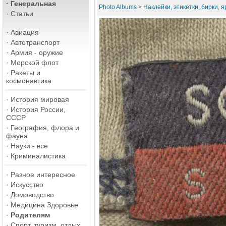
·
Генеральная
Photo Albums
>
Наклейки, этикетки, бирки, 
·
Статьи
·
Авиация
·
Автотранспорт
·
Армия - оружие
·
Морской флот
·
Ракеты и
космонавтика
·
История мировая
·
История России,
СССР
·
География, флора и
фауна
·
Науки - все
·
Криминалистика
·
Разное интересное
·
Искусство
·
Домоводство
·
Медицина Здоровье
·
Родителям
·
Спорт, туризм, отдых