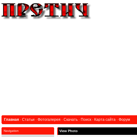
Главная
·
Статьи
·
Фотогалерея
·
Скачать
·
Поиск
·
Карта сайта
·
Форум
Navigation
View Photo