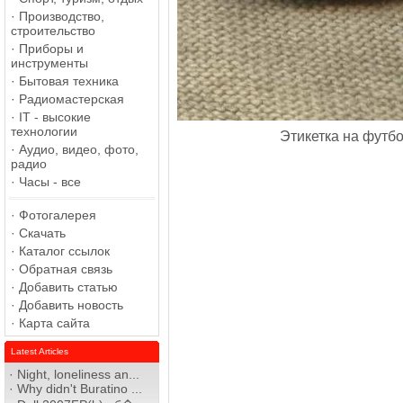
·
Производство,
строительство
·
Приборы и
инструменты
·
Бытовая техника
·
Радиомастерская
·
IT - высокие
технологии
Этикетка на футб
·
Аудио, видео, фото,
радио
·
Часы - все
·
Фотогалерея
·
Скачать
·
Каталог ссылок
·
Обратная связь
·
Добавить статью
·
Добавить новость
·
Карта сайта
Latest Articles
·
Night, loneliness an...
·
Why didn't Buratino ...