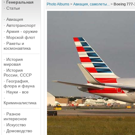
·
Генеральная
Photo Albums
>
Авиация, самолеты...
>
Boeing 777
·
Статьи
·
Авиация
·
Автотранспорт
·
Армия - оружие
·
Морской флот
·
Ракеты и
космонавтика
·
История
мировая
·
История
России, СССР
·
География,
флора и фауна
·
Науки - все
·
Криминалистика
·
Разное
интересное
·
Искусство
·
Домоводство