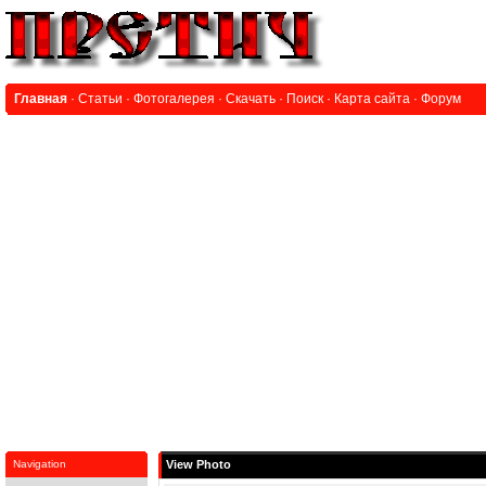
Главная
·
Статьи
·
Фотогалерея
·
Скачать
·
Поиск
·
Карта сайта
·
Форум
Navigation
View Photo