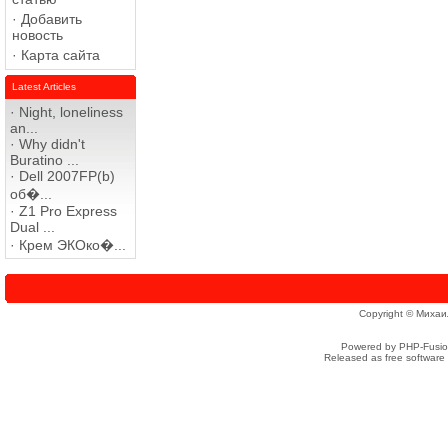
·
Добавить
новость
·
Карта сайта
Latest Articles
·
Night, loneliness
an...
·
Why didn't
Buratino ...
·
Dell 2007FP(b)
об�...
·
Z1 Pro Express
Dual ...
·
Крем ЭКОко�...
Copyright © Михаи
Powered by PHP-Fusion
Released as free software