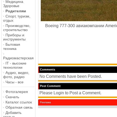
·
Медицина
Здоровье
·
Родителям
·
Спорт, туризм,
отдых
·
Производство,
Boeing 777-300 авиакомпании Americ
строительство
·
Приборы и
инструменты
·
Бытовая
техника
·
Радиомастерская
·
IT - высокие
технологии
Comments
·
Аудио, видео,
No Comments have been Posted.
фото, радио
·
Часы - все
Post Comment
·
Фотогалерея
Please Login to Post a Comment.
·
Скачать
·
Каталог ссылок
Реклама
·
Обратная связь
·
Добавить
статью