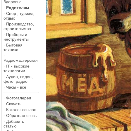
Здоровье
·
Родителям
·
Спорт, туризм,
отдых
·
Производство,
строительство
·
Приборы и
инструменты
·
Бытовая
техника
·
Радиомастерская
·
IT - высокие
технологии
·
Аудио, видео,
фото, радио
·
Часы - все
·
Фотогалерея
·
Скачать
·
Каталог ссылок
·
Обратная связь
·
Добавить
статью