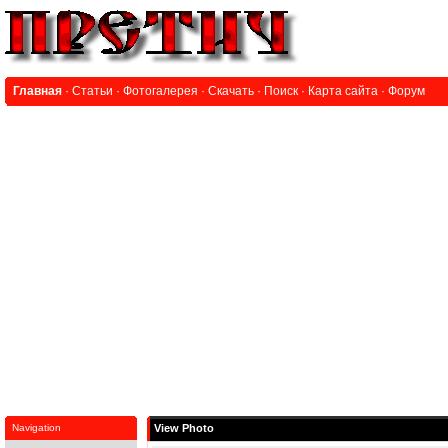
Главная
·
Статьи
·
Фотогалерея
·
Скачать
·
Поиск
·
Карта сайта
·
Форум
Navigation
View Photo