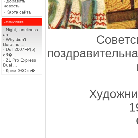
·
Добавить
новость
·
Карта сайта
Latest Articles
·
Night, loneliness
an...
Советс
·
Why didn't
Buratino ...
поздравительна
·
Dell 2007FP(b)
об�...
·
Z1 Pro Express
Dual ...
·
Крем ЭКОко�...
Художник
1