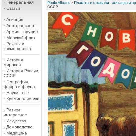
·
Генеральная
Photo Albums
>
Плакаты и открытки - агитация и п
СССР
·
Статьи
·
Авиация
·
Автотранспорт
·
Армия - оружие
·
Морской флот
·
Ракеты и
космонавтика
·
История
мировая
·
История России,
СССР
·
География,
флора и фауна
·
Науки - все
·
Криминалистика
·
Разное
интересное
·
Искусство
·
Домоводство
·
Медицина