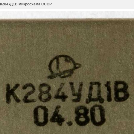
К284УД1В микросхема СССР