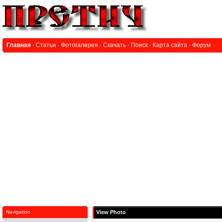
Главная
·
Статьи
·
Фотогалерея
·
Скачать
·
Поиск
·
Карта сайта
·
Форум
Navigation
View Photo