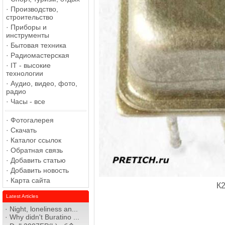
·
Производство,
строительство
·
Приборы и
инструменты
·
Бытовая техника
·
Радиомастерская
·
IT - высокие
технологии
·
Аудио, видео, фото,
радио
·
Часы - все
·
Фотогалерея
·
Скачать
·
Каталог ссылок
·
Обратная связь
·
Добавить статью
·
Добавить новость
·
Карта сайта
К
Latest Articles
·
Night, loneliness an...
·
Why didn't Buratino ...