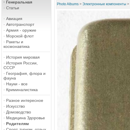
·
Генеральная
Photo Albums
>
Электронные компоненты
>
·
Статьи
·
Авиация
·
Автотранспорт
·
Армия - оружие
·
Морской флот
·
Ракеты и
космонавтика
·
История мировая
·
История России,
СССР
·
География, флора и
фауна
·
Науки - все
·
Криминалистика
·
Разное интересное
·
Искусство
·
Домоводство
·
Медицина Здоровье
·
Родителям
·
Спорт, туризм, отдых