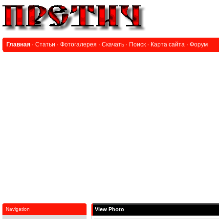
Главная
·
Статьи
·
Фотогалерея
·
Скачать
·
Поиск
·
Карта сайта
·
Форум
Navigation
View Photo