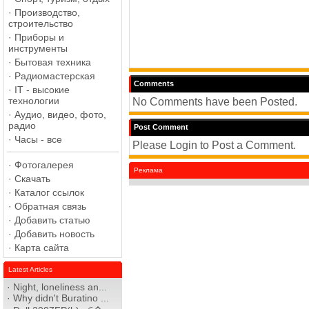
·
Производство,
строительство
·
Приборы и
инструменты
·
Бытовая техника
·
Радиомастерская
Comments
·
IT - высокие
технологии
No Comments have been Posted.
·
Аудио, видео, фото,
радио
Post Comment
·
Часы - все
Please Login to Post a Comment.
·
Фотогалерея
Реклама
·
Скачать
·
Каталог ссылок
·
Обратная связь
·
Добавить статью
·
Добавить новость
·
Карта сайта
Latest Articles
·
Night, loneliness an...
·
Why didn't Buratino ...