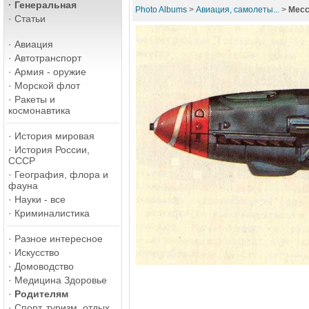
·
Генеральная
Photo Albums
>
Авиация, самолеты...
>
Месс
·
Статьи
·
Авиация
·
Автотранспорт
·
Армия - оружие
·
Морской флот
·
Ракеты и
космонавтика
·
История мировая
·
История России,
СССР
·
География, флора и
фауна
·
Науки - все
·
Криминалистика
·
Разное интересное
·
Искусство
·
Домоводство
·
Медицина Здоровье
·
Родителям
·
Спорт, туризм, отдых