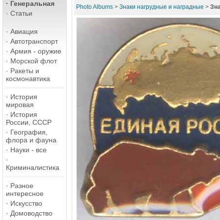
·
Генеральная
Photo Albums
>
Знаки нагрудные и наградные
>
Зна
·
Статьи
·
Авиация
·
Автотранспорт
·
Армия - оружие
·
Морской флот
·
Ракеты и
космонавтика
·
История
мировая
·
История
России, СССР
·
География,
флора и фауна
·
Науки - все
·
Криминалистика
·
Разное
интересное
·
Искусство
·
Домоводство