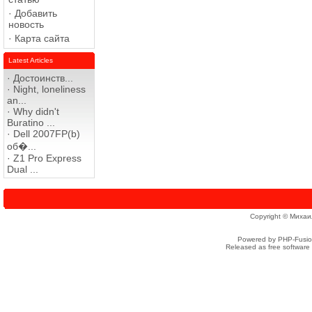
·
Добавить
новость
·
Карта сайта
Latest Articles
·
Достоинств...
·
Night, loneliness
an...
·
Why didn't
Buratino ...
·
Dell 2007FP(b)
об�...
·
Z1 Pro Express
Dual ...
Copyright © Михаи
Powered by PHP-Fusion
Released as free software