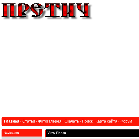
Главная
·
Статьи
·
Фотогалерея
·
Скачать
·
Поиск
·
Карта сайта
·
Форум
Navigation
View Photo