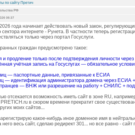
ы по сайту Претич
тельства РФ
2026 06:37
 2026 года начинает действовать новый закон, регулирующ
 сектора интернете - Рунета. В частности теперь регистра
ствляться только через портал Госуслуги.
транных граждан предусмотрено такое:
я и продление только после подтверждения личности чере
нная учётная запись на Госуслугах — обязательное услови
иц — паспортные данные, привязанные к ЕСИА
ц — идентификация администратора домена через ЕСИА +
транцев — ВНЖ или разрешение на работу + СНИЛС + под
тью отсекается возможность иметь сайт в зоне RU, наприме
т PRETICH.ru в скором времени прекратит свое существован
ругих моих сайтов...
зарегистрирую какое-нибудь иное доменное имя в нейтральн
 него весь сайт, сделаю редирект 301... но все равно - сайт