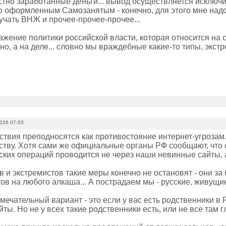
стно заработанные деньги... вывод осуществляется исключ
 оформленным Самозанятым - конечно, для этого мне надо 
лучать ВНЖ и прочее-прочее-прочее...
ажение политики российской власти, которая относится на с
о, а на деле... словно мы враждебные какие-то типы, экст
2026 07:03
ствия преподносятся как противостояние интернет-угрозам.
тву. Хотя сами же официальные органы РФ сообщают, что
ких операций проводится не через наши невинные сайты, а 
 и экстремистов такие меры конечно не остановят - они за
ов на любого алкаша... А пострадаем мы - русские, живущи
мечательный вариант - это если у вас есть родственники в
йты. Но не у всех такие родственники есть, или не все там гл