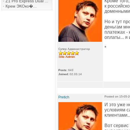
Кроме того,
·
Z1 Pro Express Dual ...
к российск
·
Крем ЭКОко�...
доменными и
Но и тут пр
деньгам мне
платежах -
оплаты... я
*
Супер Администратор
Posts:
643
Joined:
02.03.14
Posted on 15-05-
Pretich
И это уже н
условиям с
клиентами..
Вот сервис 