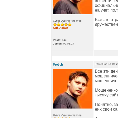
вывести че
официально
на учет, по
Все это отр
Супер Администратор
дружественн
Posts:
643
Joined:
02.03.14
Posted on 15-05-
Pretich
Все эти дей
мошенничес
мошенничес
Мошенников
тысячу сайт
Понятно, за
них свои са
Супер Администратор