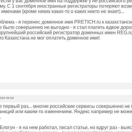
 если у вас доменное имя на поддержке у не российского ре
ому. С 1 сентября иностранные регистраторы потеряют возм
менами (кроме неких каких-то о каких никто не знает)...
облема - я перенес доменное имя PRETICH.ru к казахстанско
 было совершенно не выгодно - я стал платить вдвое дорож
 крупнейший российский регистратор доменных имен REG.ru
 из Казахстана не мог оплатить доменное имя!
2026 06:54
е первый раз... многие российские сервисы совершенно не 
анкций или каким-то изменениям. Яндекс например не может
.
Блогун - я на нем работал, писал статьи, но вдруг раз - выя