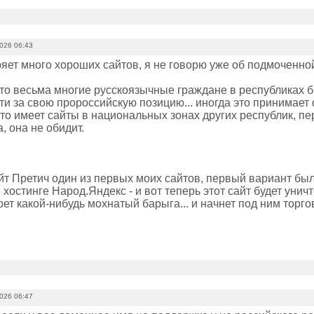
2026 06:43
яет много хороших сайтов, я не говорю уже об подмоченной
 что весьма многие русскоязычные граждане в республика
ти за свою пророссийскую позицию... иногда это принимает
кто имеет сайты в национальных зонах других республик, пе
, она не обидит.
йт Претич один из первых моих сайтов, первый вариант был
хостинге Народ.Яндекс - и вот теперь этот сайт будет унич
ет какой-нибудь мохнатый барыга... и начнет под ним торго
2026 06:47