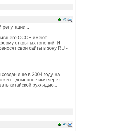
#2
 репутации...
х бывшего СССР имеют
 форму открытых гонений. И
реносят свои сайты в зону RU -
 создан еще в 2004 году, на
тожен... доменное имя через
вать китайской рухлядью...
#3