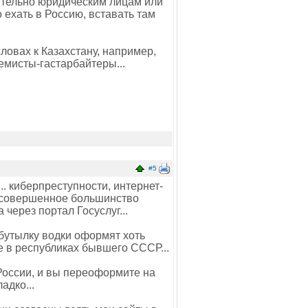
ительно юридическим лицам или
ехать в Россию, вставать там
ловах к Казахстану, например,
ремисты-гастарбайтеры...
#5
.. киберпреступности, интернет-
 совершенное большинство
через портал Госуслуг...
 бутылку водки оформят хоть
е в республиках бывшего СССР...
 России, и вы переоформите на
адко...