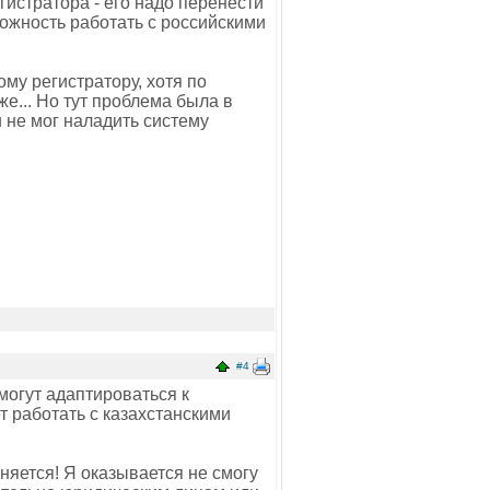
гистратора - его надо перенести
ожность работать с российскими
му регистратору, хотя по
е... Но тут проблема была в
 не мог наладить систему
#4
могут адаптироваться к
 работать с казахстанскими
сняется! Я оказывается не смогу