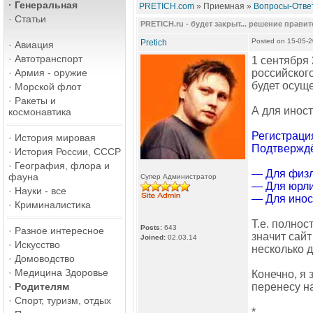
·
Генеральная
PRETICH.com
» Приемная »
Вопросы-Ответ
·
Статьи
PRETICH.ru - будет закрыт... решение прави
Posted on 15-05-
Pretich
·
Авиация
·
Автотранспорт
1 сентября
·
Армия - оружие
российского
будет осуще
·
Морской флот
·
Ракеты и
А для инос
космонавтика
Регистраци
·
История мировая
Подтверждё
·
История России, СССР
·
География, флора и
— Для физл
фауна
Супер Администратор
— Для юрли
·
Науки - все
— Для инос
·
Криминалистика
Т.е. полнос
Posts:
643
·
Разное интересное
значит сай
Joined:
02.03.14
·
Искусство
несколько д
·
Домоводство
·
Медицина Здоровье
Конечно, я 
·
Родителям
перенесу на
·
Спорт, туризм, отдых
*