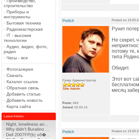
·
Производство,
строительство
·
Приборы и
инструменты
Posted on 15-05-
Pretich
·
Бытовая техника
Рунет потер
·
Радиомастерская
·
IT - высокие
Не секрет,
технологии
неприятнос
·
Аудио, видео, фото,
потому те, 
радио
типа Родина
·
Часы - все
Обидит.
·
Фотогалерея
·
Скачать
Этот вот са
Супер Администратор
·
Каталог ссылок
бесплатном 
·
Обратная связь
месяц забер
·
Добавить статью
·
Добавить новость
Posts:
643
·
Карта сайта
Joined:
02.03.14
Latest Articles
·
Night, loneliness an...
·
Why didn't Buratino ...
Posted on 15-05-
Pretich
·
Dell 2007FP(b) об�...