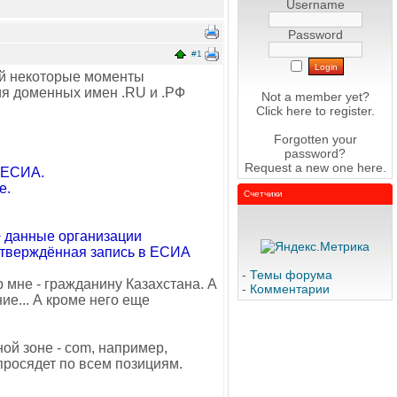
Username
Password
#1
ий некоторые моменты
ция доменных имен .RU и .РФ
Not a member yet?
Click here
to register.
Forgotten your
password?
Request a new one
here
.
з ЕСИА.
е.
Счетчики
 данные организации
тверждённая запись в ЕСИА
-
Темы форума
р мне - гражданину Казахстана. А
-
Комментарии
ие... А кроме него еще
ой зоне - com, например,
 просядет по всем позициям.