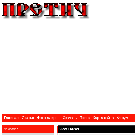
Главная
·
Статьи
·
Фотогалерея
·
Скачать
·
Поиск
·
Карта сайта
·
Форум
Navigation
View Thread