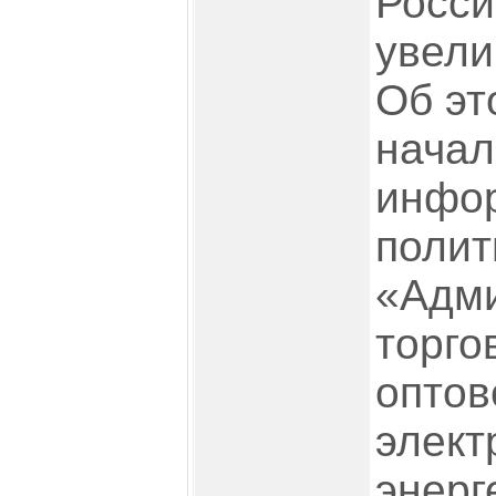
Росси
увели
Об эт
начал
инфо
полит
«Адм
торго
оптов
элект
энерг