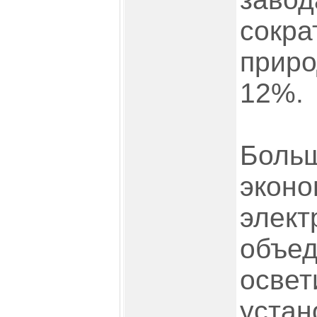
сокра
приро
12%.
Боль
эконо
элект
объед
освет
устан