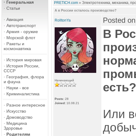
·
Генеральная
PRETICH.com
» Электротехника, механика, пр
·
Статьи
А в России осталось производство?
Posted on
·
Авиация
RolltonYa
·
Автотранспорт
В Рос
·
Армия - оружие
·
Морской флот
прои
·
Ракеты и
космонавтика
норм
·
История мировая
·
История России,
пром
СССР
·
География, флора
Начинающий
и фауна
есть
·
Науки - все
·
Криминалистика
Posts:
28
Joined:
10.08.21
·
Разное интересное
Или в
·
Искусство
·
Домоводство
·
Медицина
добыч
Здоровье
·
Родителям