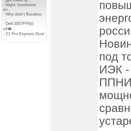
·
Достоинств...
повы
·
Night, loneliness
an...
·
Why didn't Buratino
энерг
...
·
Dell 2007FP(b)
росси
об�...
·
Z1 Pro Express Dual
...
Новин
под т
ИЭК -
ППНИ 
мощно
сравн
устар