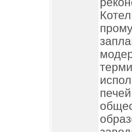
рекон
Котел
прому
запла
моде
терми
испол
печей
общес
образ
завод