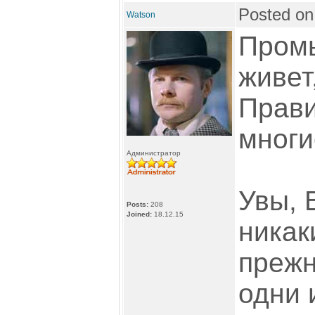
Posted on
Watson
Пром
живет
Прави
многи
Администратор
Увы, 
Posts:
208
Joined:
18.12.15
никак
прежн
одни и