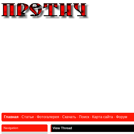
Главная
·
Статьи
·
Фотогалерея
·
Скачать
·
Поиск
·
Карта сайта
·
Форум
Navigation
View Thread