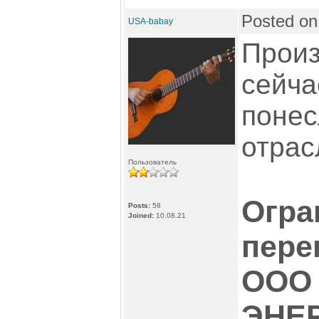
Posted on
USA-babay
Произ
сейча
понес
отрасл
Пользователь
Огра
Posts:
58
Joined:
10.08.21
пере
ООО 
ЭНЕ