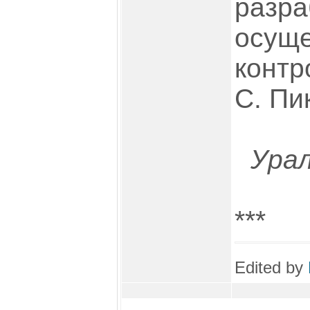
разра
осуще
контр
С. Пи
Ура
***
Edited by