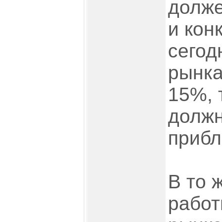
долже
и кон
сегод
рынка
15%, т
должн
прибл
В то 
работ