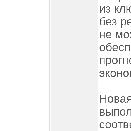
из кл
без р
не мо
обесп
прогн
эконо
Новая
выпол
соотв