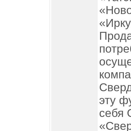
«Ново
«Ирку
Прода
потре
осуще
компа
Сверд
эту ф
себя
«Свер