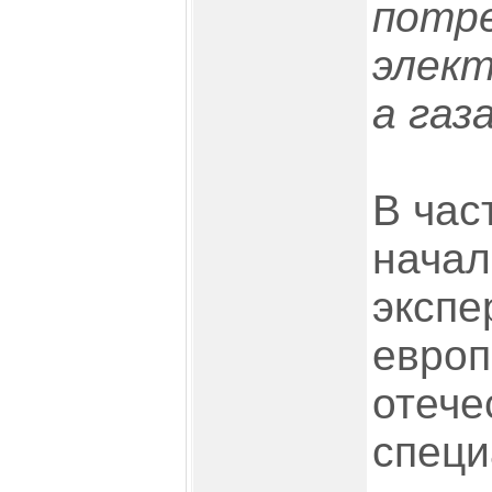
потр
элект
а газ
В час
начал
экспе
европ
отече
специ