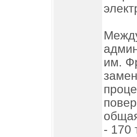
элект
Межд
адми
им. Ф
замен
проце
повер
общая
- 170 