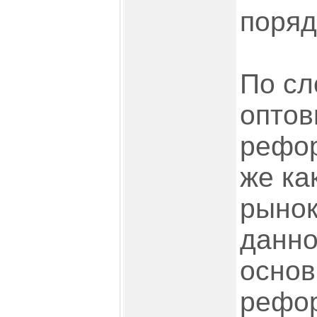
поряд
По сл
оптов
рефор
же ка
рынок
данно
основ
рефо