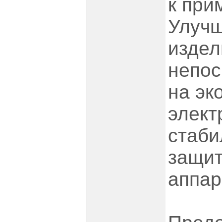
к при
Улуч
издел
непос
на эк
элект
стаби
защит
аппар