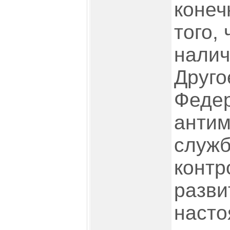
конеч
того,
налич
Друго
Феде
антим
служб
контр
разви
насто