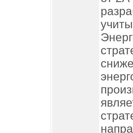
разра
учиты
Энерг
страт
сниже
энерг
произ
являе
страт
напра