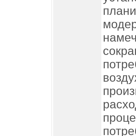
плани
модер
намеч
сокр
потре
возду
произ
расхо
проце
потре