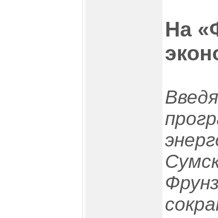
На «
экон
Введя
прогр
энерг
Сумск
Фрунз
сокр