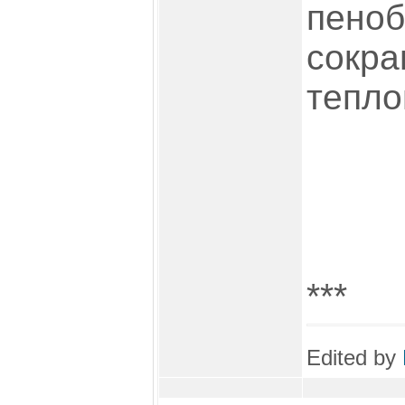
пеноб
сокр
тепло
***
Edited by