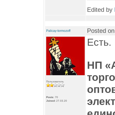
Edited by
Posted on
Palicay-tormozoff
Есть.
НП «
торг
Пользователь
опто
элек
Posts:
70
Joined:
27.03.20
един