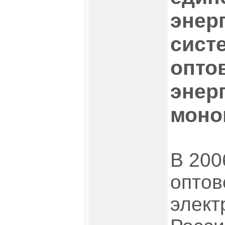
энер
сист
опто
энерг
моно
В 200
оптов
элект