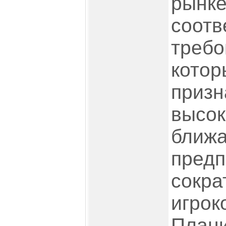
рынке
соотв
требо
котор
призн
высок
ближ
предп
сокра
игрок
Плани