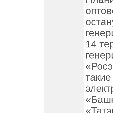
оптов
остан
генер
14 те
генер
«Росэ
такие
элект
«Башк
«Татэ