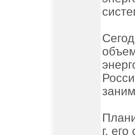
систе
Сегод
объе
энерг
Росси
заним
Плани
г. ег