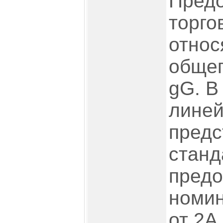
Пред
торго
относ
общег
gG. В
линей
предс
станд
предо
номи
от 2А