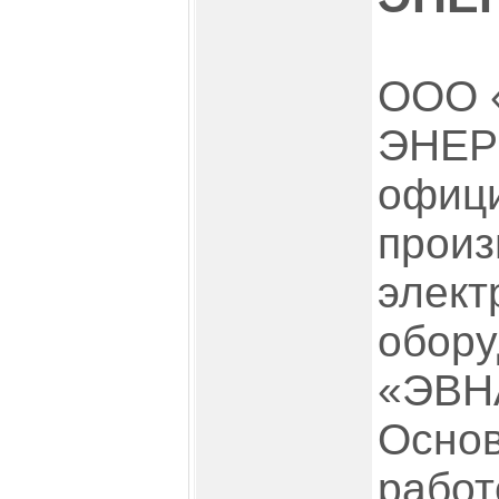
ООО 
ЭНЕР
офиц
произ
элект
обор
«ЭВНА
Основ
рабо