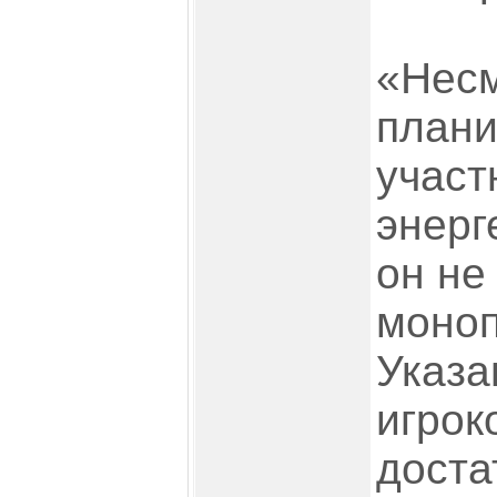
«Несм
плани
участ
энерг
он не
моноп
Указа
игрок
доста