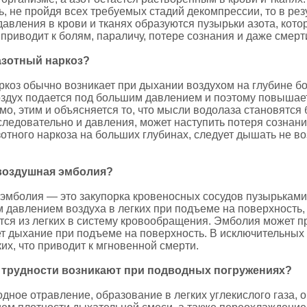
ь, не пройдя всех требуемых стадий декомпрессии, то в ре
давления в крови и тканях образуются пузырьки азота, кот
 приводит к болям, параличу, потере сознания и даже смерт
азотный наркоз?
ркоз обычно возникает при дыхании воздухом на глубине бо
оздух подается под большим давлением и поэтому повышае
имо, этим и объясняется то, что мысли водолаза становятс
следовательно и давления, может наступить потеря сознани
отного наркоза на больших глубинах, следует дышать не во
 воздушная эмболия?
эмболия — это закупорка кровеносных сосудов пузырьками
 давлением воздуха в легких при подъеме на поверхность, 
тся из легких в систему кровообращения. Эмболия может пр
т дыхание при подъеме на поверхность. В исключительных 
их, что приводит к мгновенной смерти.
е трудности возникают при подводных погружениях?
дное отравление, образование в легких углекислого газа, 