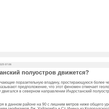
2025 07:06
анский полуостров движется?
учающие поразительную впадину, простирающуюся более чем
казывают предположение, что этот феномен отмечает геол
у двигался в северном направлении Индостанский полуостр
ря в данном районе на 90 с лишним метров ниже общего уро
иям геофизиков Дж. Уайткомба и Ст. Инена из Колорадского