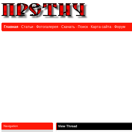
Главная
·
Статьи
·
Фотогалерея
·
Скачать
·
Поиск
·
Карта сайта
·
Форум
Navigation
View Thread