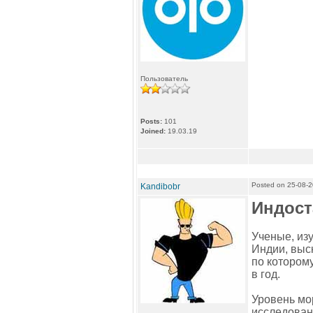
Пользователь
Posts:
101
Joined:
19.03.19
Posted on 25-08-
Kandibobr
Индост
Ученые, из
Индии, выс
по котором
в год.
Уровень мо
исследован