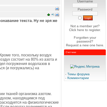
Username
Password
#1
навание текста. Ну не зря же
Not a member yet?
Click here
to register.
Forgotten your
password?
Request a new one
here
.
?
Счетчики
роме того, поскольку воздух
здух состоит на 80% из азота и
дел погружения водолазов в
ся (и погружались) на
-
Темы форума
-
Комментарии
ии тканей организма азотом.
оздухом, находящимся под
расходуется на физиологические
. Если водолаз поднимется на