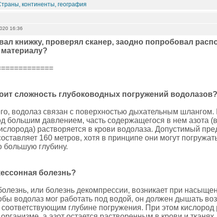
Страны, континенты, география
2020 16:36
ал книжку, проверял сканер, заодно попробовал распоз
 материалу?
=============
тоит сложность глубоководных погружений водолазов
го, водолаз связан с поверхностью дыхательным шлангом. К
д большим давлением, часть содержащегося в нем азота (во
кислорода) растворяется в крови водолаза. Допустимый пре
ставляет 160 метров, хотя в принципе они могут погружать
о большую глубину.
кессонная болезнь?
болезнь, или болезнь декомпрессии, возникает при насыщен
тобы водолаз мог работать под водой, он должен дышать в
 соответствующим глубине погружения. При этом кислород 
организме, а азот остается растворенным в крови и тканях