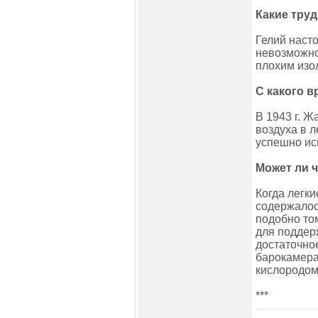
Какие тру
Гелий насто
невозможной
плохим изол
С какого 
В 1943 г. 
воздуха в л
успешно ис
Может ли 
Когда легки
содержалос
подобно то
для поддер
достаточно
барокамера
кислородом
***