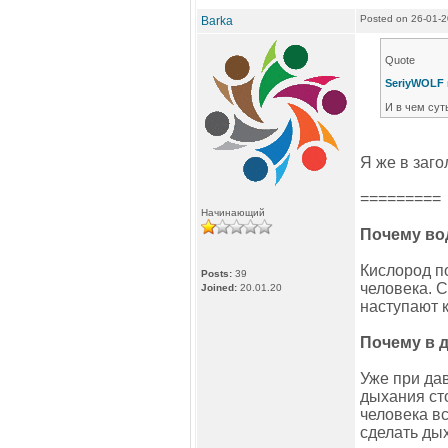
Posted on 26-01-
Barka
Quote
SeriyWOLF 
И в чем сут
Я же в заго
=========
Начинающий
Почему во
Кислород п
Posts:
39
человека. 
Joined:
20.01.20
наступают к
Почему в 
Уже при дав
дыхания ст
человека вс
сделать ды