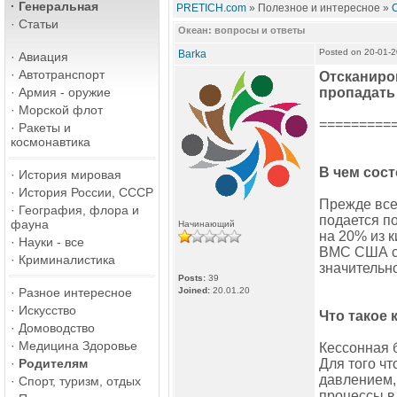
·
Генеральная
PRETICH.com
» Полезное и интересное »
·
Статьи
Океан: вопросы и ответы
Posted on 20-01-
Barka
·
Авиация
·
Автотранспорт
Отсканиров
·
Армия - оружие
пропадать
·
Морской флот
=========
·
Ракеты и
космонавтика
В чем сос
·
История мировая
·
История России, СССР
Прежде все
·
География, флора и
подается по
фауна
Начинающий
на 20% из 
·
Науки - все
ВМС США со
·
Криминалистика
значительн
Posts:
39
·
Разное интересное
Joined:
20.01.20
·
Искусство
Что такое 
·
Домоводство
·
Медицина Здоровье
Кессонная 
·
Родителям
Для того ч
давлением,
·
Спорт, туризм, отдых
процессы в 