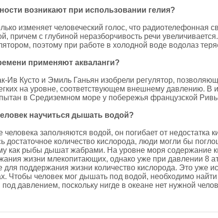
дности возникают при использовании гелия?
лько изменяет человеческий голос, что радиотелефонная св
, причем с глубиной неразборчивость речи увеличивается. 
ятором, поэтому при работе в холодной воде водолаз теряе
времени применяют акваланги?
Жак-Ив Кусто и Эмиль Ганьян изобрели регулятор, позволя
егких на уровне, соответствующем внешнему давлению. В ию
пытан в Средиземном море у побережья французской Ривь
человек научиться дышать водой?
е человека заполняются водой, он погибает от недостатка к
ь достаточное количество кислорода, люди могли бы поглощ
му как рыбы дышат жабрами. На уровне моря содержание к
жания жизни млекопитающих, однако уже при давлении 8 а
е для поддержания жизни количество кислорода. Это уже и
х. Чтобы человек мог дышать под водой, необходимо найт
 под давлением, поскольку нигде в океане нет нужной чело