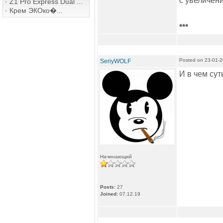
с увеличен
·
Z1 Pro Express Dual ...
·
Крем ЭКОко�...
***
Posted on 23-01-2
SeriyWOLF
И в чем сут
Начинающий
Posts:
27
Joined:
07.12.19