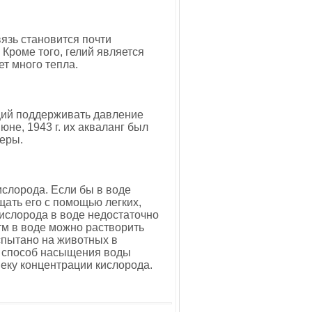
язь становится почти
Кроме того, гелий является
т много тепла.
ющий поддерживать давление
не, 1943 г. их акваланг был
еры.
ислорода. Если бы в воде
ать его с помощью легких,
ислорода в воде недостаточно
тм в воде можно растворить
спытано на животных в
и способ насыщения воды
веку концентрации кислорода.