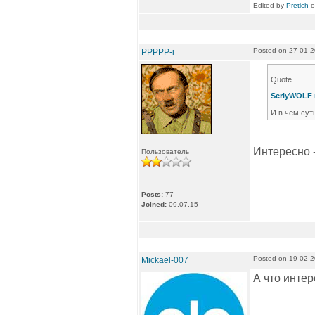
Edited by
Pretich
o
Posted on 27-01-
PPPPP-i
Quote
SeriyWOLF 
И в чем сут
Интересно - 
Пользователь
Posts:
77
Joined:
09.07.15
Posted on 19-02-
Mickael-007
А что интер