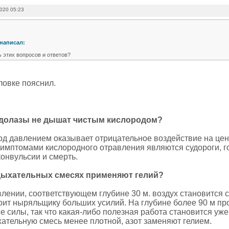
2020 05:23
написал:
ь этих вопросов и ответов?
ловке пояснил.
долазы не дышат чистым кислородом?
од давлением оказывает отрицательное воздействие на це
Симптомами кислородного отравления являются судороги, г
онвульсии и смерть.
дыхательных смесях применяют гелий?
лении, соответствующем глубине 30 м. воздух становится с
оит ныряльщику больших усилий. На глубине более 90 м пр
е силы, так что какая-либо полезная работа становится уж
хательную смесь менее плотной, азот заменяют гелием.