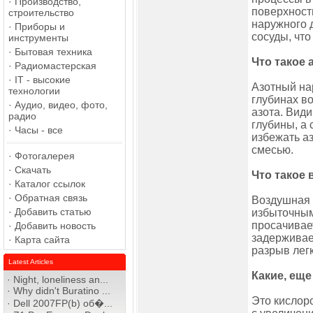
·
Производство,
поверхност
строительство
наружного 
·
Приборы и
сосуды, что
инструменты
·
Бытовая техника
Что такое 
·
Радиомастерская
·
IT - высокие
Азотный на
технологии
глубинах в
·
Аудио, видео, фото,
азота. Вид
радио
глубины, а 
·
Часы - все
избежать аз
смесью.
·
Фотогалерея
·
Скачать
Что такое
·
Каталог ссылок
·
Обратная связь
Воздушная 
·
Добавить статью
избыточным
просачивае
·
Добавить новость
задерживае
·
Карта сайта
разрыв легк
Latest Articles
Какие, ещ
·
Night, loneliness an...
·
Why didn't Buratino ...
Это кислоро
·
Dell 2007FP(b) об�...