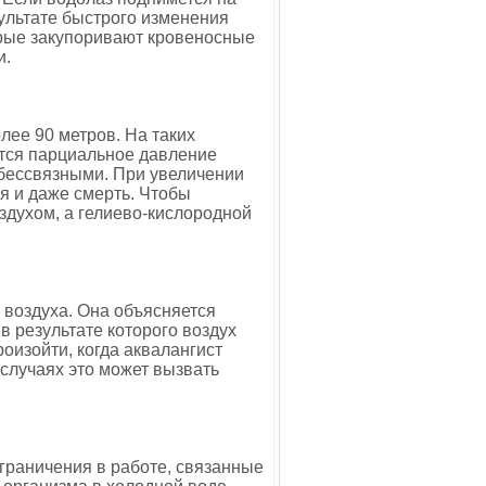
зультате быстрого изменения
орые закупоривают кровеносные
и.
лее 90 метров. На таких
тся парциальное давление
я бессвязными. При увеличении
я и даже смерть. Чтобы
здухом, а гелиево-кислородной
 воздуха. Она объясняется
в результате которого воздух
оизойти, когда аквалангист
случаях это может вызвать
ограничения в работе, связанные