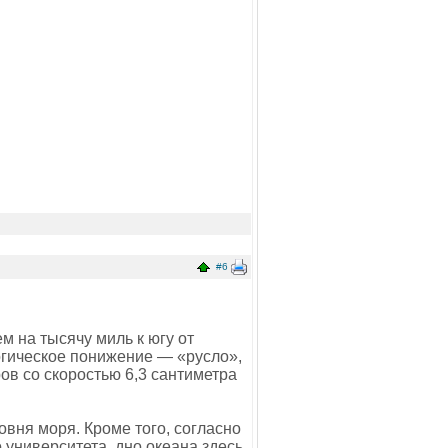
#6
 на тысячу миль к югу от
огическое понижение — «русло»,
ов со скоростью 6,3 сантиметра
вня моря. Кроме того, согласно
 университета, дно океана здесь