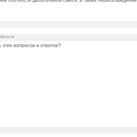
ием плотности дыхательной смеси, а также переохлаждение
020 11:13
ь этих вопросов и ответов?