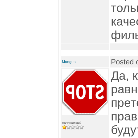
толь
каче
фил
Posted 
Mangust
Да, 
равн
прет
прав
Начинающий
буду