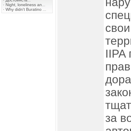
нару
·
Достоинств...
·
Night, loneliness an...
·
Why didn't Buratino ...
спец
свои
терр
IIPA
прав
дора
зако
тщат
за в
авто