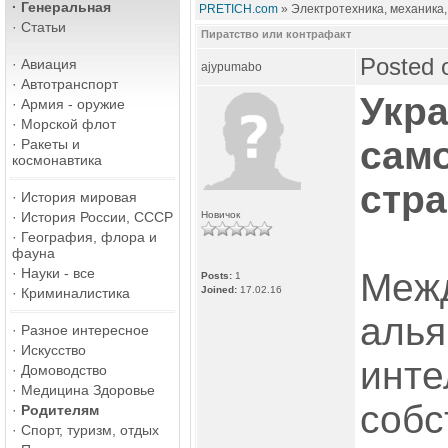
·
Генеральная
PRETICH.com
» Электротехника, механика,
·
Статьи
Пиратство или контрафакт
Posted 
·
Авиация
ajypumabo
·
Автотранспорт
Укра
·
Армия - оружие
·
Морской флот
сам
·
Ракеты и
космонавтика
стра
·
История мировая
·
История России, СССР
Новичок
·
География, флора и
фауна
·
Науки - все
Меж
Posts:
1
Joined:
17.02.16
·
Криминалистика
алья
·
Разное интересное
·
Искусство
инте
·
Домоводство
·
Медицина Здоровье
собс
·
Родителям
·
Спорт, туризм, отдых