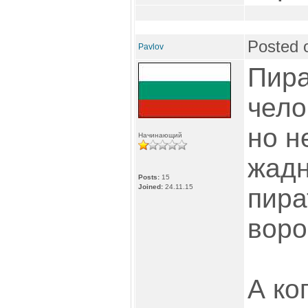
Posted 
Pavlov
Пира
чело
но н
Начинающий
жадн
Posts:
15
Joined:
24.11.15
пира
воро
А ко