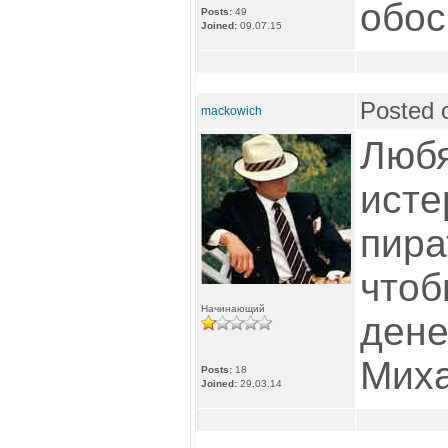
обос
Posts:
49
Joined:
09.07.15
Posted 
mackowich
Любя
исте
пира
чтоб
Начинающий
дене
Миха
Posts:
18
Joined:
29.03.14