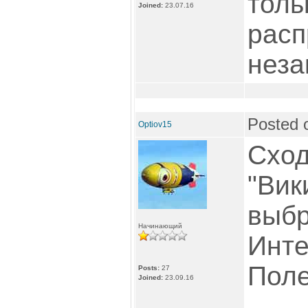
толь
Joined:
23.07.16
рас
неза
Posted 
Optiov15
Сход
"Вик
выбр
Начинающий
Инте
Поле
Posts:
27
Joined:
23.09.16