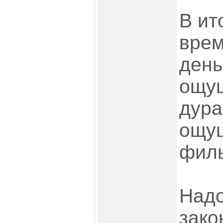
В ит
врем
день
ощущ
дура
ощущ
фил
Надо
зако