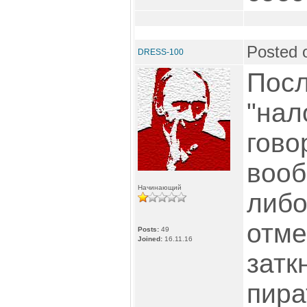
Posted 
DRESS-100
Посл
"нал
гово
вооб
Начинающий
либо
отме
Posts:
49
Joined:
16.11.16
затк
пира