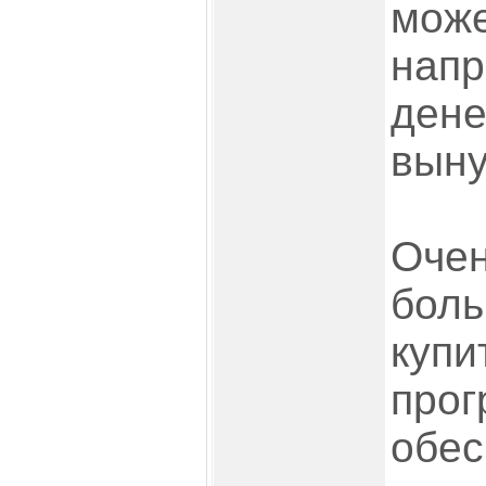
може
напр
дене
выну
Очен
боль
купи
про
обес