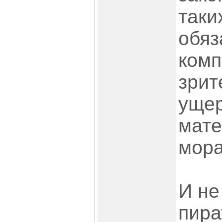
таки
обяз
комп
зрит
ущер
мате
мора
И не
пира