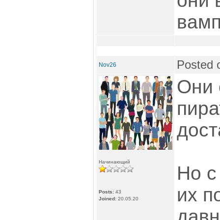
они 
вамп
Posted 
Nov26
Они 
пира
дост
Начинающий
Но с
их п
Posts:
43
Joined:
20.05.20
давн