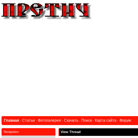
Главная
·
Статьи
·
Фотогалерея
·
Скачать
·
Поиск
·
Карта сайта
·
Форум
Navigation
View Thread