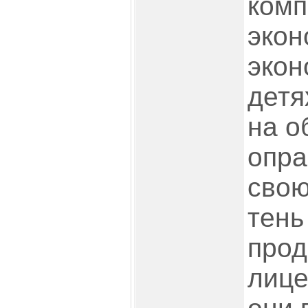
комп
экон
экон
детя
на о
опра
свою
тень
прод
лице