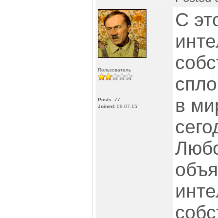
С эт
инте
собс
Пользователь
спл
в ми
Posts:
77
Joined:
09.07.15
сего
Любо
объя
инте
собс