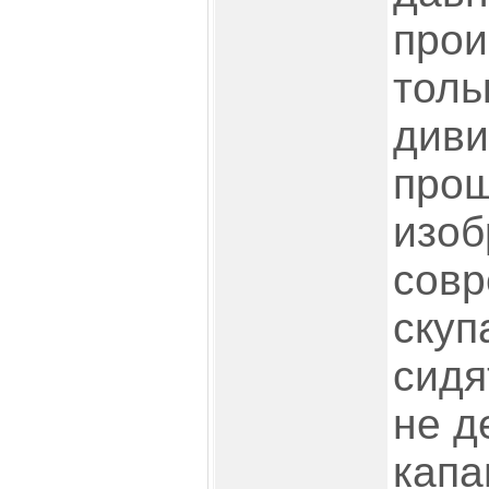
прои
толь
диви
про
изоб
совр
скуп
сидя
не д
капа