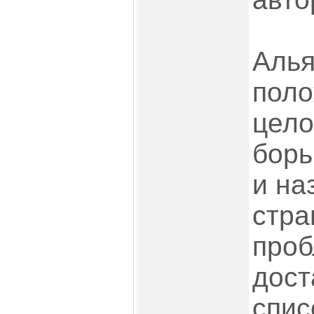
Алья
поло
цело
борь
и на
стра
проб
дост
спис