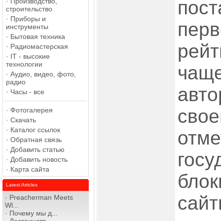
·
Производство,
пост
строительство
·
Приборы и
перв
инструменты
·
Бытовая техника
рейт
·
Радиомастерская
·
IT - высокие
технологии
чаще
·
Аудио, видео, фото,
радио
авто
·
Часы - все
свое
·
Фотогалерея
·
Скачать
·
Каталог ссылок
отме
·
Обратная связь
·
Добавить статью
госу
·
Добавить новость
·
Карта сайта
блок
Latest Articles
сайт
·
Preacherman Meets
Wl...
·
Почему мы д...