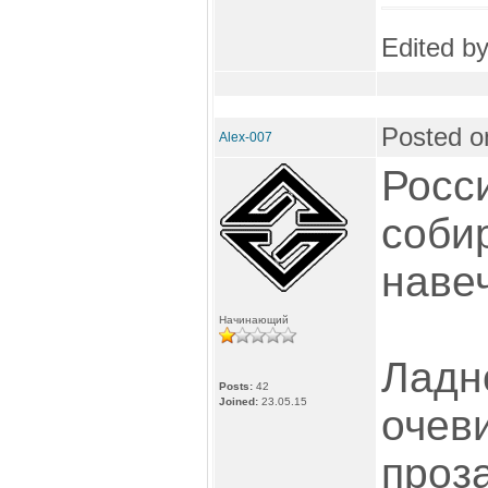
Edited b
Posted o
Alex-007
Росс
соби
навеч
Начинающий
Ладн
Posts:
42
Joined:
23.05.15
очев
проз