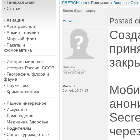
·
Генеральная
PRETICH.com
» Приемная »
Вопросы-Ответ
·
Статьи
Secret будет закрыт
Posted o
·
Авиация
Arewe
·
Автотранспорт
Созд
·
Армия - оружие
·
Морской флот
прин
·
Ракеты и
космонавтика
закр
·
История мировая
·
История России, СССР
Новичок
·
География, флора и
фауна
·
Науки - все
Моби
Posts:
1
Joined:
15.04.15
·
Криминалистика
анон
·
Разное интересное
·
Искусство
Secre
·
Домоводство
·
Медицина Здоровье
через
·
Родителям
·
Спорт, туризм, отдых