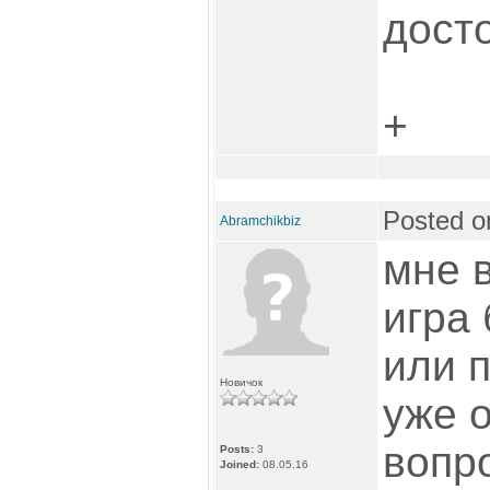
дост
+
Posted o
Abramchikbiz
мне 
игра
или 
Новичок
уже о
вопр
Posts:
3
Joined:
08.05.16