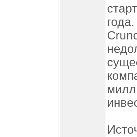
стар
года
Crun
недо
суще
комп
милл
инве
Исто