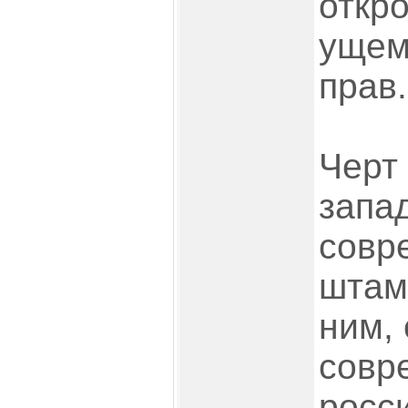
откр
ущем
прав.
Черт 
запа
совр
штам
ним, 
совр
росси