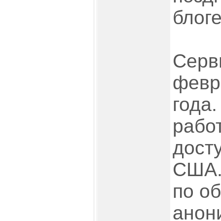
блоге
Серв
февр
года
рабо
досту
США.
по о
анон