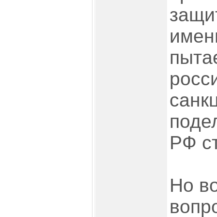
защи
именн
пыта
росс
санкц
подел
РФ ст
Но в
вопро