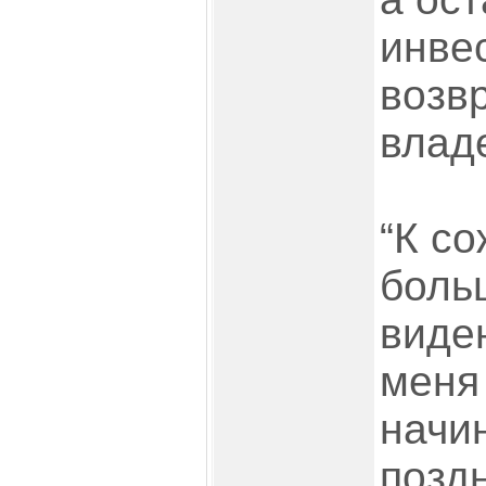
инве
возвр
влад
“К со
боль
виден
меня 
начи
позд