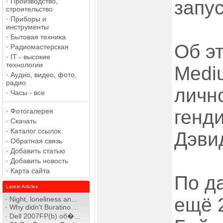
·
Производство,
запус
строительство
·
Приборы и
инструменты
·
Бытовая техника
Об эт
·
Радиомастерская
·
IT - высокие
технологии
Medi
·
Аудио, видео, фото,
радио
личн
·
Часы - все
генд
·
Фотогалерея
·
Скачать
·
Каталог ссылок
Дэви
·
Обратная связь
·
Добавить статью
·
Добавить новость
·
Карта сайта
По д
Latest Articles
ещё 
·
Night, loneliness an...
·
Why didn't Buratino ...
·
Dell 2007FP(b) об�...