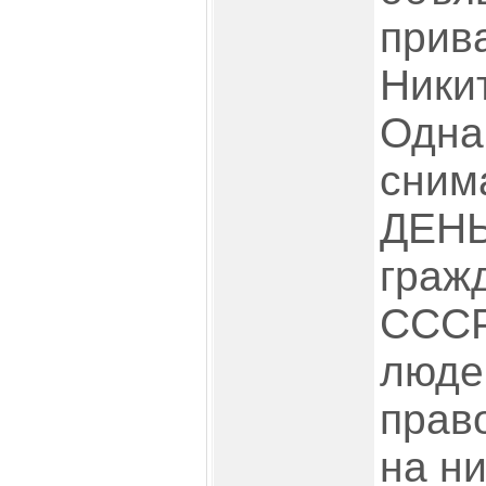
прив
Ники
Одна
сним
ДЕНЬ
граж
СССР
люде
прав
на н