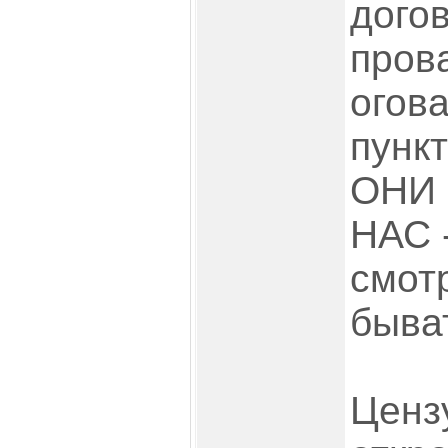
догов
пров
огов
пункт
ОНИ 
НАС 
смотр
быват
Ценз