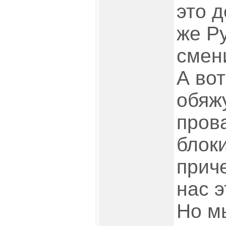
это д
же Р
смени
А вот
обяж
пров
блоки
приче
нас э
Но м