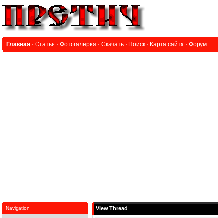
Главная
·
Статьи
·
Фотогалерея
·
Скачать
·
Поиск
·
Карта сайта
·
Форум
Navigation
View Thread