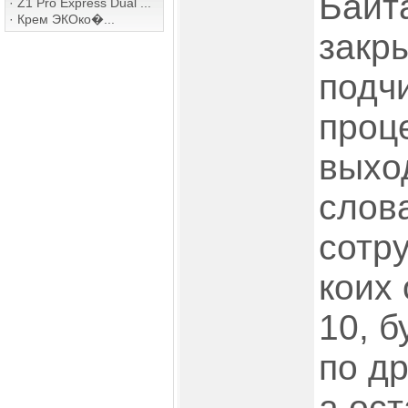
Байт
·
Z1 Pro Express Dual ...
·
Крем ЭКОко�...
закр
подч
проц
выхо
слов
сотру
коих 
10, 
по д
а ос