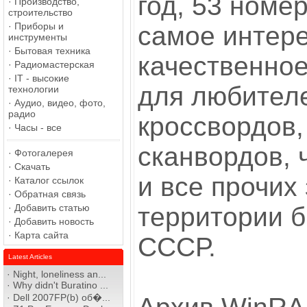
год, 53 номе
·
Производство,
строительство
·
Приборы и
самое интер
инструменты
·
Бытовая техника
качественное
·
Радиомастерская
·
IT - высокие
для любител
технологии
·
Аудио, видео, фото,
радио
кроссвордов,
·
Часы - все
сканвордов, 
·
Фотогалерея
·
Скачать
и все прочих 
·
Каталог ссылок
·
Обратная связь
·
Добавить статью
территории 
·
Добавить новость
·
Карта сайта
СССР.
Latest Articles
·
Night, loneliness an...
·
Why didn't Buratino ...
·
Dell 2007FP(b) об�...