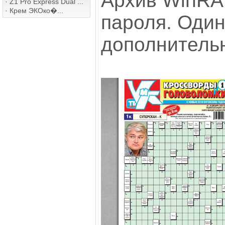
Архив WinRAR
·
Z1 Pro Express Dual ...
·
Крем ЭКОко�...
пароля. Оди
дополнительн