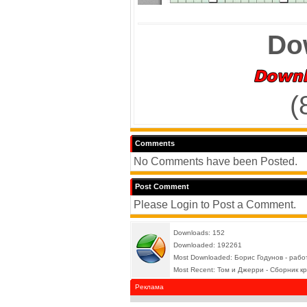
Do
(
Comments
No Comments have been Posted.
Post Comment
Please Login to Post a Comment.
Downloads: 152
Downloaded: 192261
Most Downloaded:
Борис Годунов - рабо
Most Recent:
Том и Джерри - Сборник кр
Реклама