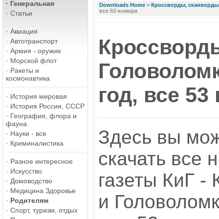
·
Генеральная
Downloads Home
>
Кроссворды, сканворды
все 53 номера
·
Статьи
·
Авиация
Кроссворд
·
Автотранспорт
·
Армия - оружие
·
Морской флот
Головоломки
·
Ракеты и
космонавтика
год, все 53
·
История мировая
·
История России, СССР
·
География, флора и
фауна
Здесь вы мо
·
Науки - все
·
Криминалистика
скачать все 
·
Разное интересное
·
Искусство
газеты КиГ -
·
Домоводство
·
Медицина Здоровье
и Головоломк
·
Родителям
·
Спорт, туризм, отдых