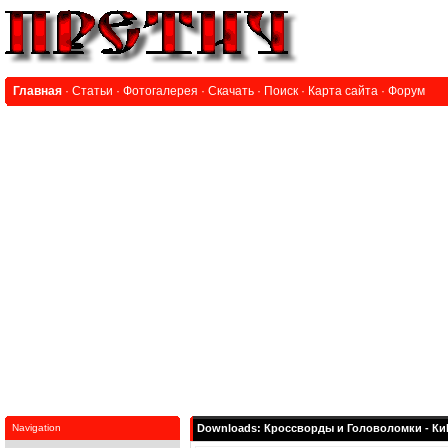
Главная
·
Статьи
·
Фотогалерея
·
Скачать
·
Поиск
·
Карта сайта
·
Форум
Navigation
Downloads: Кроссворды и Головоломки - КиГ,